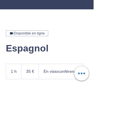
Disponible en ligne
Espagnol
35
euros
1 h
1
35 €
En visioconférence
Réserver
Coordonnées