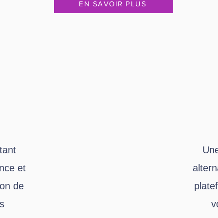
EN SAVOIR PLUS
tant
Une
nce et
alter
ion de
plate
és
v