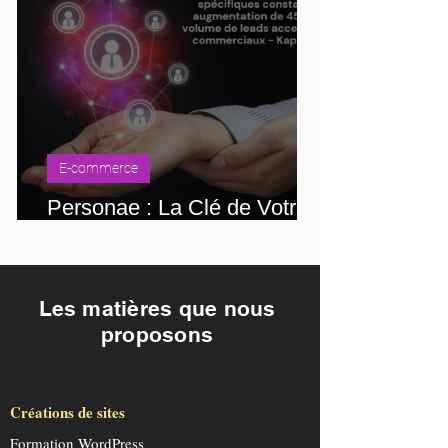
E-commerce
Personae : La Clé de Votre
Future Stratégie Digitale
Les
matières
que nous
proposons
Créations de sites
Formation WordPress