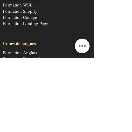
Formation WIX
Formation Shopify
Formation Codage
Formation Landing Page
Cours de langues
Formation Anglais
Formation Espagnol
Formation Chinois
Formation Japonais
Formation Hébreu
Formation Arabe
Cours de Graphisme
Formation Photoshop
Formation illustrator
Formation Canva
Formation Sketshup